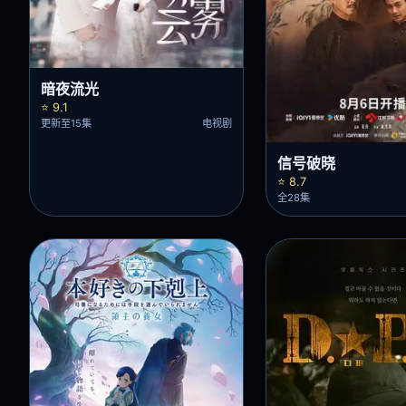
暗夜流光
⭐ 9.1
更新至15集
电视剧
信号破晓
⭐ 8.7
全28集