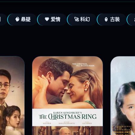
剧
🧠 悬疑
💗 爱情
🚀 科幻
🏮 古装