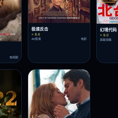
极速反击
幻境代码
⭐ 8.6
⭐ 9.0
4K极清
电影
高能烧脑
电视剧