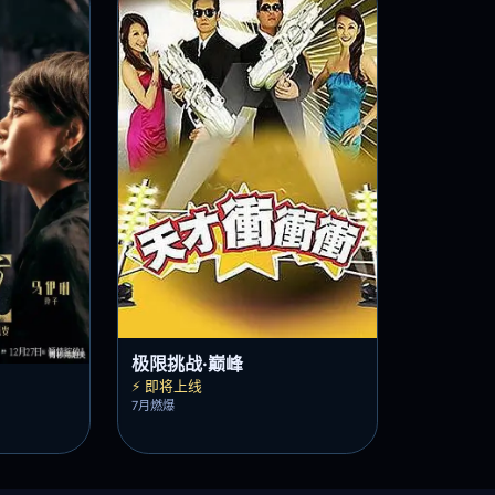
极限挑战·巅峰
⚡ 即将上线
7月燃爆