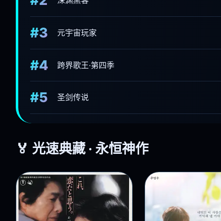
#1
极光恋人
#2
深渊黑客
#3
元宇宙玩家
#4
跨界歌王·第四季
#5
圣剑传说
🏅 光速典藏 · 永恒神作