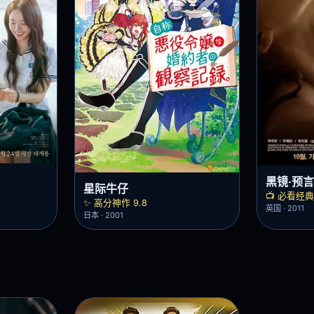
黑镜·预
星际牛仔
📺 必看经典 
✨ 高分神作 9.8
英国 · 2011
日本 · 2001