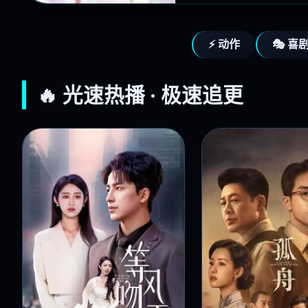
⚡ 动作
🎭 喜
🔥 光速热播 · 极速追更