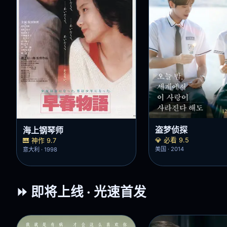
盗梦侦探
海上钢琴师
💎 必看 9.5
🎹 神作 9.7
美国 · 2014
意大利 · 1998