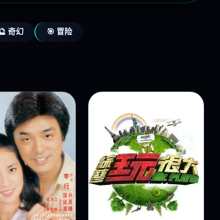
🔮 奇幻
🎯 冒险