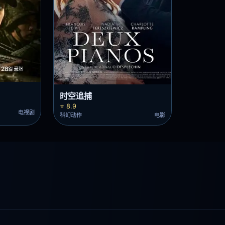
时空追捕
⭐ 8.9
电视剧
科幻动作
电影